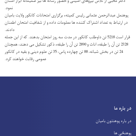
دکتر محبی از تلاش نیروهای امنیتی و حضور رسانه ها نیز صمیمانه ابراز امتنان
نمود.
پوهنمل عبدالرحمن عثمانی رئیس کمیتهء برگزاری امتحانات کانکور ولایت بامیان
در ارتباط به تعداد اشتراک کننده ها معلومات داده و از شفافیت امتحان اطمنان
دادند.
قرار است 5218 تن داوطلب کانکور در مدت سه روز امتحان بدهند. که از این جمله
2328 تن آن را طبقهء اناث و 2890 تن آن را طبقهء ذکور تشکیل می دهند، همچنان
24 تن در بخش شبانه، 88 تن چهارده پاس، 35 تن علوم دینی و بقیه در کانکور
عمومی رقابت خواهند کرد.
در باره ما
در باره پوهنتون بامیان
پوهنځی ها