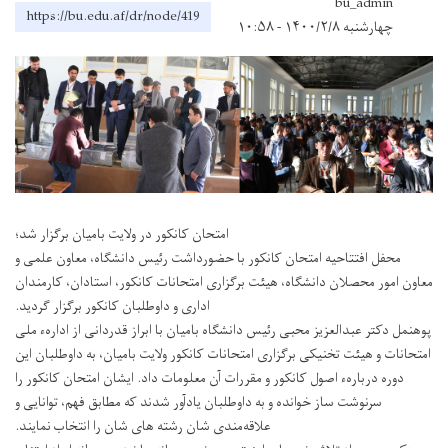
bu_admin
https://bu.edu.af/dr/node/419
چهارشنبه ۱۴۰۰/۲/۸ - ۱۰:۵۸
امتحان کانکور در ولایت بامیان برگزار شد؛
محفل افتتاحیه امتحان کانکور با حضور‌داشت رئیس دانشگاه، معاون علمی و
معاون امور محصلان دانشگاه، هیئت برگزاری امتحانات کانکور، استادان، کارمندان
اداری و داوطلبان کانکور برگزار گردید.
پوهنمل دکتر عبدالعزیز محبی رئیس دانشگاه بامیان با ابراز قدر‌دانی از ادارهء ملی
امتحانات و هیئت تخنیکی برگزاری امتحانات کانکور ولایت بامیان، به داوطلبان این
دوره دربارهء اصول کانکور و مقررات آن معلومات داد. ایشان امتحان کانکور را
سرنوشت ساز خوانده و به داوطلبان یادآور شدند که مطابق فهم، توانایی و
علاقه‌مندی شان رشته های شان را انتخاب نمایند.