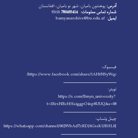
آدرس:
پوهنتون بامیان، شهر نو بامیان، افغانستان
شماره تماس معلومات: 780493414
(0)93
ایمیل
: bamyanarchive@bu.edu.af
فیسبوک:
https://www.facebook.com/share/1AHtNSyWqc/
ـــــــــــــــــــــــــــــــــــــــــــ
تویتر:
https://x.com/Bmyn_university?
t=IRrxNBcHHsiggpO4xp8UUQ&s=08
ـــــــــــــــــــــــــــــــــــــــــــ
چینل وتساپ:
https://whatsapp.com/channel/0029VbAdTrRDJ6GrsKUBHL0J
ـــــــــــــــــــــــــــــــــــــــــــــ