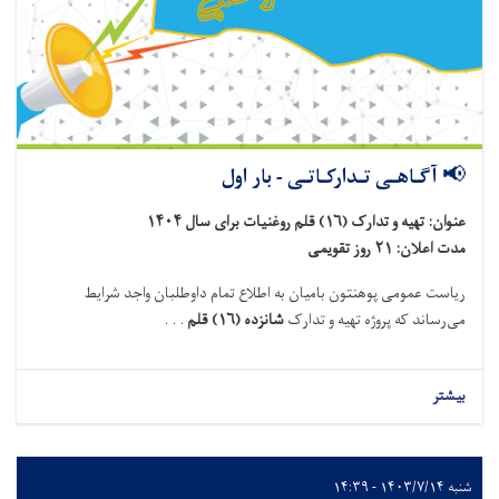
📢 آگـاهـی تـدارکـاتـی - بار اول
عنوان: تهیه و تدارک (۱۶) قلم روغنیات برای سال ۱۴۰۴
مدت اعلان: ۲۱ روز تقویمی
ریاست عمومی پوهنتون بامیان به اطلاع تمام داوطلبان واجد شرایط
می‌رساند که پروژه تهیه و تدارک
شانزده (۱۶) قلم
. . .
بیشتر
شنبه ۱۴۰۳/۷/۱۴ - ۱۴:۳۹