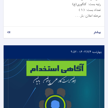
رتیه بست: کتګوری(ج)
تعداد بست: ( ۱ )
مرحله اعلان: بار . . .
بیشتر
cz
چهارشنبه ۱۴۰۳/۷/۴ - ۹:۵۲