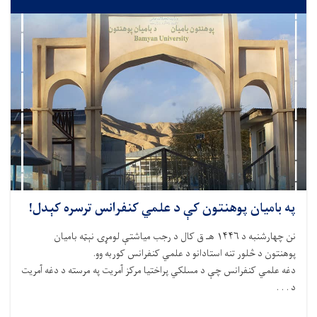
په بامیان پوهنتون کې د علمي کنفرانس ترسره کېدل!
نن چهارشنبه د ۱۴۴۶ هـ ق کال د رجب میاشتې لومړۍ نېټه بامیان
پوهنتون د څلور تنه استادانو د علمي کنفرانس کوربه وو.
دغه علمي کنفرانس چې د مسلکي پراختیا مرکز آمریت په مرسته د دغه آمریت
د . . .