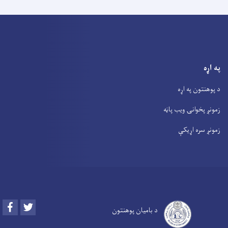
په اړه
د پوهنتون په اړه
زمونږ پخوانۍ ویب پاڼه
زمونږ سره اړیکې
Facebook
Twitter
د بامیان پوهنتون