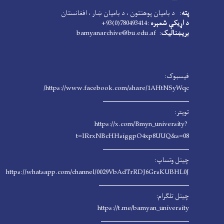
پته
: د بامیان پوهنتون ، د بامیان ښار ، افغانستان
د اړیکې شمېره
:780493414(0)93+
بریښنالیک
: bamyanarchive@bu.edu.af
فیسبوک:
https://www.facebook.com/share/1AHtNSyWqc/
ـــــــــــــــــــــــــــــــــــــــــــ
تویتر:
https://x.com/Bmyn_university?
t=IRrxNBcHHsiggpO4xp8UUQ&s=08
ـــــــــــــــــــــــــــــــــــــــــــ
چینل وتساپ:
https://whatsapp.com/channel/0029VbAdTrRDJ6GrsKUBHL0J
ـــــــــــــــــــــــــــــــــــــــــــــ
چینل تلگرام:
https://t.me/bamyan_university
ــــــــــــــــــــــــــــــــــــــــــــ