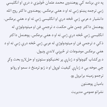
په دې برنامه کې پوهندوی محمد عثمان څولیزي د دري او انګلیسي
ژبې ترجمه پښتو ژبې ته او د هغې برعکس، پوهندوی داکتر روح الله
دانشیار د عربي ژبې څخه دري او انګلیسي ژبې ته او د هغې برعکس،
پوهنمل داکتر چمن علی حکمت د ترجمې فن او میتودولوژي له
انګلیسي ژبې څخه دري ژبې ته او د هغې برعکس، پوهنمل داکتر
ذکي د ترجمې فن او میتودولوژي له عربي ژبې څخه دري ژبې ته او د
هغې برعکس موضوعات تر څېړنې لاندې ونیول.
د ورکشاپ ګډونوالو د ژباړې پر تخنیکونو ستونزو او حل‌لارو بحث وکړ
چې موخه یې د ژباړې کیفیت لوړول او د ژبو ترمنځ د سمو او روانو
ترجمو زمینه برابرول وو.
بامیان پوهنتون
نشراتو عمومي مدیریت