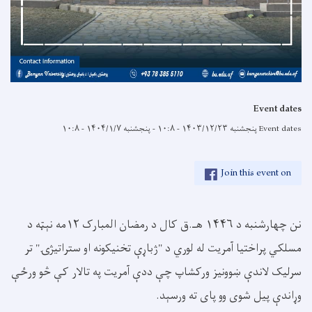
Event dates
Event dates
پنجشنبه ۱۴۰۳/۱۲/۲۳ - ۱۰:۸
-
پنجشنبه ۱۴۰۴/۱/۷ - ۱۰:۸
Join this event on
نن چهارشنبه د ۱۴۴۶ هـ.ق کال د رمضان المبارک ۱۲مه نېټه د
مسلکي پراختیا آمریت له لوري د "ژباړې تخنیکونه او ستراتیژۍ" تر
سرلیک لاندې ښوونیز ورکشاپ چې ددې آمریت په تالار کې څو ورځې
وړاندې پیل شوی وو پای ته ورسېد.