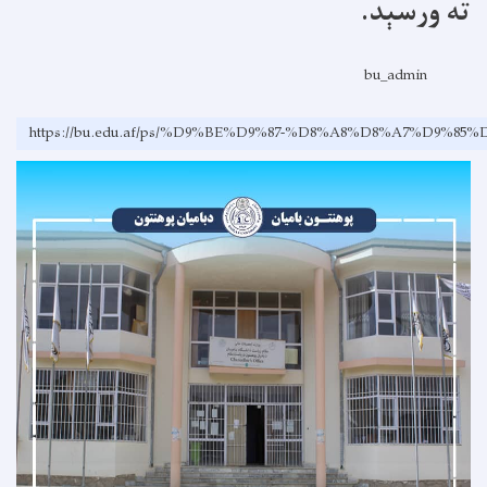
ته ورسېد.
bu_admin
https://bu.edu.af/ps/%D9%BE%D9%87-%D8%A8%D8%A7