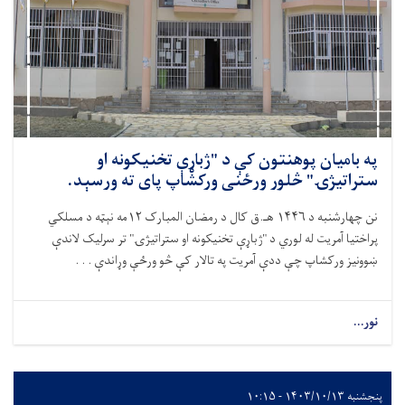
په بامیان پوهنتون کې د "ژباړې تخنیکونه او
ستراتیژۍ" څلور ورځنی ورکشاپ پای ته ورسېد.
نن چهارشنبه د ۱۴۴۶ هـ.ق کال د رمضان المبارک ۱۲مه نېټه د مسلکي
پراختیا آمریت له لوري د "ژباړې تخنیکونه او ستراتیژۍ" تر سرلیک لاندې
ښوونیز ورکشاپ چې ددې آمریت په تالار کې څو ورځې وړاندې . . .
نور...
پنجشنبه ۱۴۰۳/۱۰/۱۳ - ۱۰:۱۵