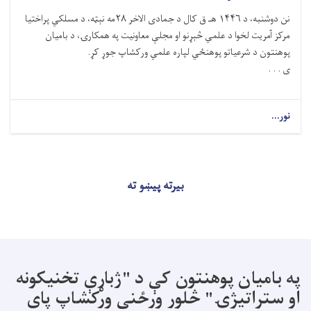
نن دوشنبه، د ۱۴۴۶ هـ ق کال د جمادی الاخر ۲۸مه نېټه، د مسلکي پراختیا
مرکز آمریت لخوا د علمي څېړنو او مجلې معاونیت په همکارۍ، د بامیان
پوهنتون د شرعیاتو پوهنځي لپاره علمي ورکشاپ جوړ کړ.
ی . . .
نور...
بیرته پیښو ته
په بامیان پوهنتون کې د "ژباړې تخنیکونه
او ستراتیژۍ" څلور ورځنی ورکشاپ پای