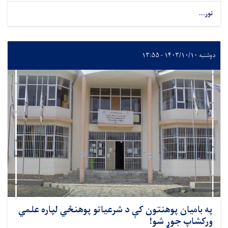
نور...
دوشنبه ۱۴۰۳/۱۰/۱۰ - ۱۳:۵۵
په بامیان پوهنتون کې د شرعیاتو پوهنځي لپاره علمي
ورکشاپ جوړ شو!