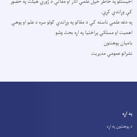
اخیستلو په خاطر خپل علمي اثار او مقالې د ژوري هیئت په حضور
کې وړاندې کړې.
په دغه علمي ناسته کې د مقالو په وړاندې کولو سره د علم او پوهې
اهمیت او مسلکي پراختیا په اړه بحث وشو.
بامیان پوهنتون
نشراتو عمومي مدیریت
په اړه
د پوهنتون په اړه