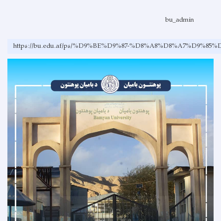
bu_admin
https://bu.edu.af/ps/%D9%BE%D9%87-%D8%A8%D8%A7%