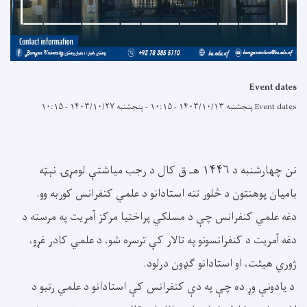
Event dates
Event dates
پنجشنبه ۱۴۰۳/۱۰/۱۳ - ۱۰:۱۵
-
پنجشنبه ۱۴۰۳/۱۰/۲۷ - ۱۰:۱۵
نن چهارشنبه د ۱۴۴۶ هـ ق کال د رجب میاشتې لومړۍ نېټه
بامیان پوهنتون د څلور تنه استادانو د علمي کنفرانس کوربه وو.
دغه علمي کنفرانس چې د مسلکي پراختیا مرکز آمریت په مرسته د
دغه آمریت د کنفرانسونو په تالار کې ترسره شو، د علمي کادر غړو،
ژوري هیئت، او استادانو ګډون درلود.
د یادونې وړ ده چې په دې کنفرانس کې استادانو د علمي رتبو د