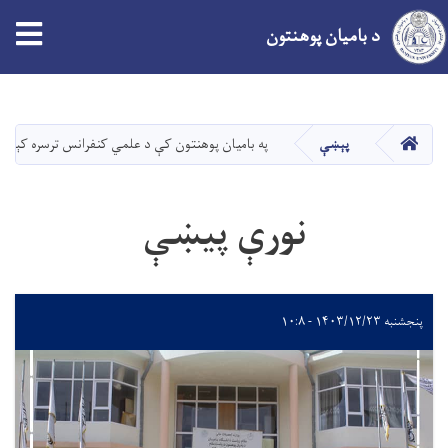
د بامیان پوهنتون
اصلي
منځپانګه
دانګل
کور
پېښې
په بامیان پوهنتون کې د علمي کنفرانس ترسره کېدل
نورې پیښې
پنجشنبه ۱۴۰۳/۱۲/۲۳ - ۱۰:۸