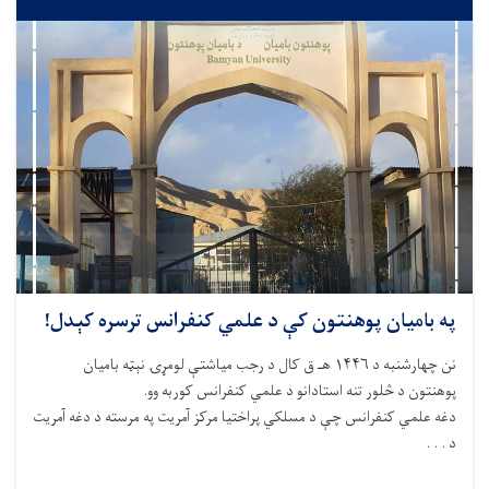
په بامیان پوهنتون کې د علمي کنفرانس ترسره کېدل!
نن چهارشنبه د ۱۴۴۶ هـ ق کال د رجب میاشتې لومړۍ نېټه بامیان
پوهنتون د څلور تنه استادانو د علمي کنفرانس کوربه وو.
دغه علمي کنفرانس چې د مسلکي پراختیا مرکز آمریت په مرسته د دغه آمریت
د . . .