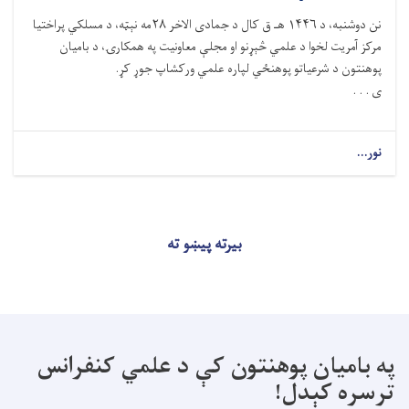
نن دوشنبه، د ۱۴۴۶ هـ ق کال د جمادی الاخر ۲۸مه نېټه، د مسلکي پراختیا
مرکز آمریت لخوا د علمي څېړنو او مجلې معاونیت په همکارۍ، د بامیان
پوهنتون د شرعیاتو پوهنځي لپاره علمي ورکشاپ جوړ کړ.
ی . . .
نور...
بیرته پیښو ته
په بامیان پوهنتون کې د علمي کنفرانس
ترسره کېدل!