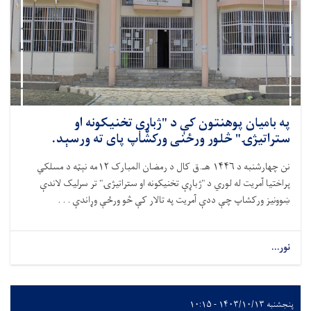
په بامیان پوهنتون کې د "ژباړې تخنیکونه او
ستراتیژۍ" څلور ورځنی ورکشاپ پای ته ورسېد.
نن چهارشنبه د ۱۴۴۶ هـ.ق کال د رمضان المبارک ۱۲مه نېټه د مسلکي
پراختیا آمریت له لوري د "ژباړې تخنیکونه او ستراتیژۍ" تر سرلیک لاندې
ښوونیز ورکشاپ چې ددې آمریت په تالار کې څو ورځې وړاندې . . .
نور...
پنجشنبه ۱۴۰۳/۱۰/۱۳ - ۱۰:۱۵