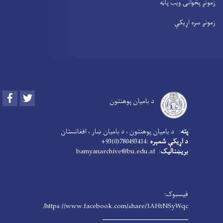
زمونږ پخوانۍ ویب پاڼه
زمونږ سره اړیکې
Facebook
Twitter
د بامیان پوهنتون
پته
: د بامیان پوهنتون ، د بامیان ښار ، افغانستان
د اړیکې شمېره
:780493414(0)93+
بریښنالیک
: bamyanarchive@bu.edu.af
فیسبوک:
https://www.facebook.com/share/1AHtNSyWqc/
ـــــــــــــــــــــــــــــــــــــــــــ