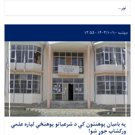
نور...
دوشنبه ۱۴۰۳/۱۰/۱۰ - ۱۳:۵۵
په بامیان پوهنتون کې د شرعیاتو پوهنځي لپاره علمي
ورکشاپ جوړ شو!