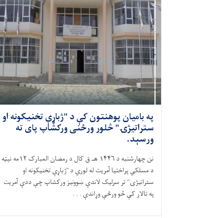
په بامیان پوهنتون کې د "ژباړې تخنیکونه او
ستراتیژۍ" څلور ورځنی ورکشاپ پای ته
ورسېد.
نن چهارشنبه د ۱۴۴۶ هـ.ق کال د رمضان المبارک ۱۲مه نېټه
د مسلکي پراختیا آمریت له لوري د "ژباړې تخنیکونه او
ستراتیژۍ" تر سرلیک لاندې ښوونیز ورکشاپ چې ددې آمریت
په تالار کې څو ورځې وړاندې . . .