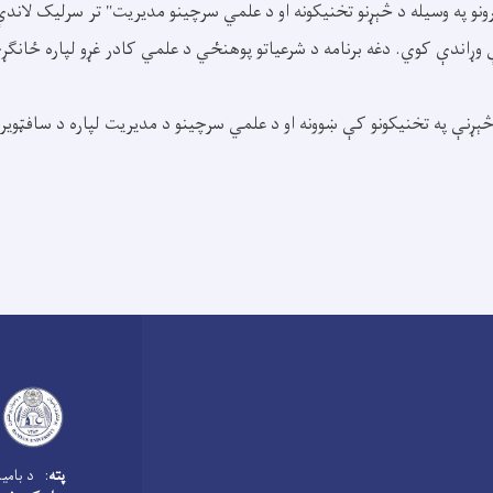
ونو په وسیله د څېړنو تخنیکونه او د علمي سرچینو مدیریت" تر سرلیک لان
ړاندې کوي. دغه برنامه د شرعیاتو پوهنځي د علمي کادر غړو لپاره ځانګړ
ې په تخنیکونو کې ښوونه او د علمي سرچینو د مدیریت لپاره د سافټویرونو
پته
: د بامیا