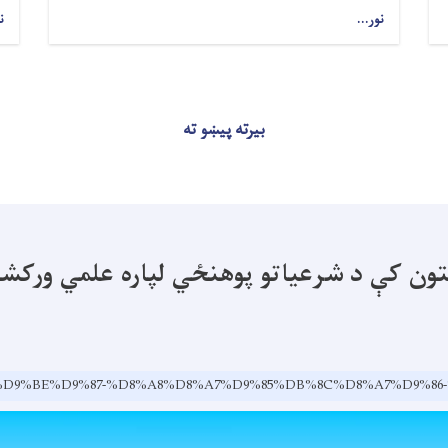
نور...
ن
بیرته پیښو ته
نتون کې د شرعیاتو پوهنځي لپاره علمي ورکش
.af/ps/%D9%BE%D9%87-%D8%A8%D8%A7%D9%85%DB%8C%D8%A7