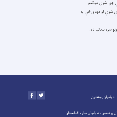
دې جوړ شوی دوکتور
ې شوې او دوه ورځې به
 سره بلدتیا ده.
Facebook
Twitter
د بامیان پوهنتون
ن پوهنتون ، د بامیان ښار ، افغانستان