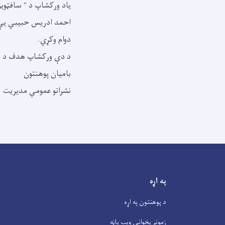
یاد ورکشاپ د " سافټویر
احمد ادریس حبیبي یې و
دوام وکړي.
د دې ورکشاپ هدف د څېړن
بامیان پوهنتون
نشراتو عمومي مدیریت
په اړه
د پوهنتون په اړه
زمونږ پخوانۍ ویب پاڼه