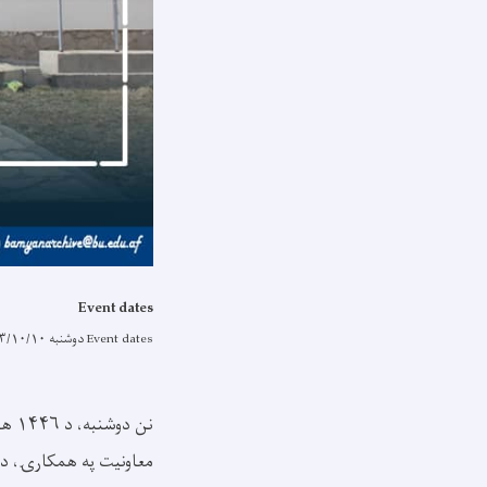
Event dates
Event dates
دوشنبه ۱۴۰۳/۱۰/۱۰ - ۱۳:۵۵
معاونیت په همکارۍ، د 