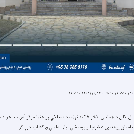
-
دوشنبه ۱۴۰۳/۱۰/۲۴ - ۱۳:۵۵
نن دوشنبه، د ۱۴۴۶ هـ ق کال د جمادی الاخر ۲۸مه نېټه، د مسلکي پراختیا مرکز 
بامیان پوهنتون د شرعیاتو پوهنځي لپاره علمي ورکشاپ جوړ کړ.