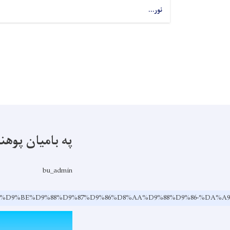
نور...
په بامیان پوه
bu_admin
%D9%86-%D9%BE%D9%88%D9%87%D9%86%D8%AA%D9%88%D9%86-