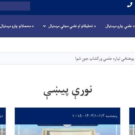
لټون
د علمي چارو مرستيال
د تحقیقاتو او علمي مجلې مرستیال
د محصلانو چارو مرستیال
اصلي
منځپانګه
دانګل
و پوهنځي لپاره علمي ورکشاپ جوړ شو!
نورې پیښې
پنجشنبه ۱۴۰۳/۱۰/۱۳ - ۱۰:۱۵
دوشنبه 