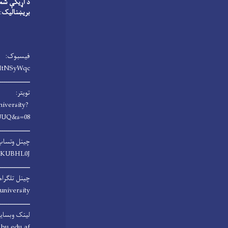
د اړیکې شم
بریښنالیک
u.edu.af
فیسبوک:
HtNSyWqc/
ـــــــــــــــ
تویتر:
niversity?
UUQ&s=08
ـــــــــــــــ
چینل وتساپ
rsKUBHL0J
ـــــــــــــــ
چینل تلگرام
university
ـــــــــــــــ
لینک وبسای
bu.edu.af