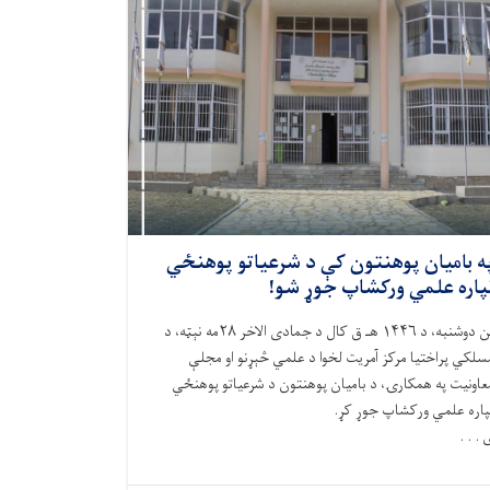
ه بامیان پوهنتون کې د شرعیاتو پوهنځي
پاره علمي ورکشاپ جوړ شو!
نن دوشنبه، د ۱۴۴۶ هـ ق کال د جمادی الاخر ۲۸مه نېټه، د
سلکي پراختیا مرکز آمریت لخوا د علمي څېړنو او مجلې
عاونیت په همکارۍ، د بامیان پوهنتون د شرعیاتو پوهنځي
پاره علمي ورکشاپ جوړ کړ.
 . . .