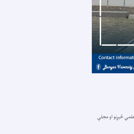
آمریت لخوا د علمي څېړنو او مجلې