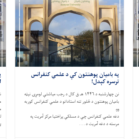
په بامیان پوهنتون کې د علمي کنفرانس
پ
ترسره کېدل!
ل
نن چهارشنبه د ۱۴۴۶ هـ ق کال د رجب میاشتې لومړۍ نېټه
بامیان پوهنتون د څلور تنه استادانو د علمي کنفرانس کوربه
م
وو.
م
دغه علمي کنفرانس چې د مسلکي پراختیا مرکز آمریت په
ل
مرسته د دغه آمریت د . . .
ی