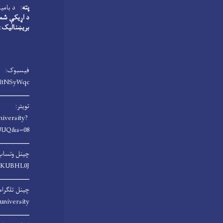
پته
: د بامیا
د اړیکې شم
بریښنالیک
u.edu.af
فیسبوک:
HtNSyWqc/
ـــــــــــــــ
تویتر:
niversity?
UUQ&s=08
ـــــــــــــــ
چینل وتساپ
rsKUBHL0J
ـــــــــــــــ
چینل تلگرام
university
ـــــــــــــــ