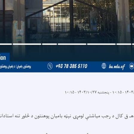
-
پنجشنبه ۱۴۰۳/۱۰/۲۷ - ۱۰:۱۵
ن چهارشنبه د ۱۴۴۶ هـ ق کال د رجب میاشتې لومړۍ نېټه بامیان پوهنتون د څلور تنه است