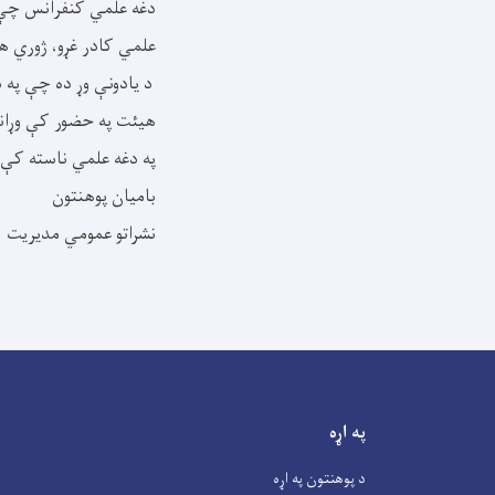
دغه علمي کنفرانس چې د 
علمي کادر غړو، ژوري هی
د یادونې وړ ده چې په 
هیئت په حضور کې وړان
په دغه علمي ناسته کې د
بامیان پوهنتون
نشراتو عمومي مدیریت
په اړه
د پوهنتون په اړه