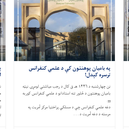
په بامیان پوهنتون کې د علمي کنفرانس
پ
ترسره کېدل!
ل
نن چهارشنبه د ۱۴۴۶ هـ ق کال د رجب میاشتې لومړۍ نېټه
بامیان پوهنتون د څلور تنه استادانو د علمي کنفرانس کوربه
م
وو.
م
دغه علمي کنفرانس چې د مسلکي پراختیا مرکز آمریت په
ل
مرسته د دغه آمریت د . . .
ی