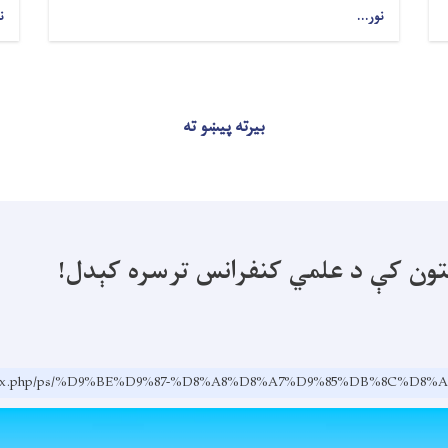
نور...
ن
بیرته پیښو ته
نتون کې د علمي کنفرانس ترسره کېدل!
.af/index.php/ps/%D9%BE%D9%87-%D8%A8%D8%A7%D9%85%DB%