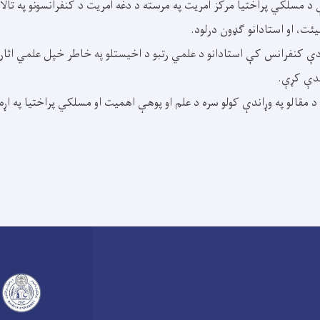
مسلکي پراختیا مرکز آمریت په مرسته د دغه آمریت د کنفرانسونو په تالا
ئت، او استادانو ګډون درلود.
دې کنفرانس کې استادانو د علمي رتبو د اخیستلو په خاطر خپل علمي اثار 
دې کړې.
 مقالو په وړاندې کولو سره د علم او پوهې اهمیت او مسلکي پراختیا په اړ