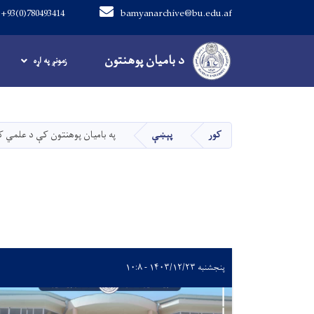
+93(0)780493414
bamyanarchive@bu.edu.af
Main navigation
د بامیان پوهنتون
د بامیان پوهنتون
زمونږ په اړه
کور
پېښې
په بامیان پوهنتون کې د علمي ک
پنجشنبه ۱۴۰۳/۱۲/۲۳ - ۱۰:۸