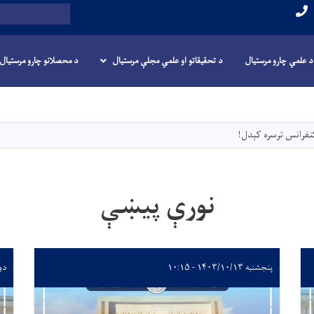
لټون
د علمي چارو مرستيال
د تحقیقاتو او علمي مجلې مرستیال
د محصلانو چارو مرستیال
اصلي
منځپانګه
دانګل
نفرانس ترسره کېدل!
نورې پیښې
پنجشنبه ۱۴۰۳/۱۰/۱۳ - ۱۰:۱۵
دوشنبه 