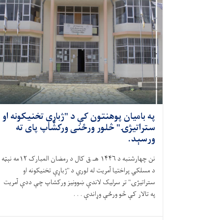
په بامیان پوهنتون کې د "ژباړې تخنیکونه او
ستراتیژۍ" څلور ورځنی ورکشاپ پای ته
ورسېد.
نن چهارشنبه د ۱۴۴۶ هـ.ق کال د رمضان المبارک ۱۲مه نېټه
د مسلکي پراختیا آمریت له لوري د "ژباړې تخنیکونه او
ستراتیژۍ" تر سرلیک لاندې ښوونیز ورکشاپ چې ددې آمریت
په تالار کې څو ورځې وړاندې . . .