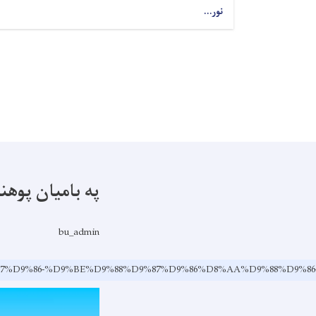
نور...
په بامیان پوه
bu_admin
8C%D8%A7%D9%86-%D9%BE%D9%88%D9%87%D9%86%D8%AA%D9%88