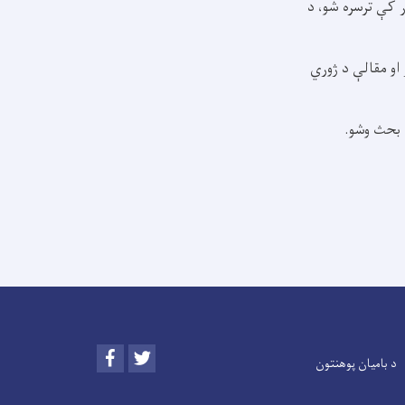
ر کې ترسره شو، د
او مقالې د ژوري
ه بحث وشو.
Facebook
Twitter
د بامیان پوهنتون