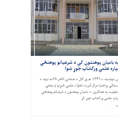
ه بامیان پوهنتون کې د شرعیاتو پوهنځي
پاره علمي ورکشاپ جوړ شو!
نن دوشنبه، د ۱۴۴۶ هـ ق کال د جمادی الاخر ۲۸مه نېټه، د
سلکي پراختیا مرکز آمریت لخوا د علمي څېړنو او مجلې
عاونیت په همکارۍ، د بامیان پوهنتون د شرعیاتو پوهنځي
پاره علمي ورکشاپ جوړ کړ.
 . . .