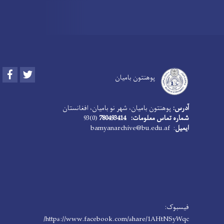
Facebook
Twitter
پوهنتون بامیان
آدرس:
پوهنتون بامیان، شهر نو بامیان، افغانستان
شماره تماس معلومات: 780493414
(0)93
ایمیل
: bamyanarchive@bu.edu.af
فیسبوک:
https://www.facebook.com/share/1AHtNSyWqc/