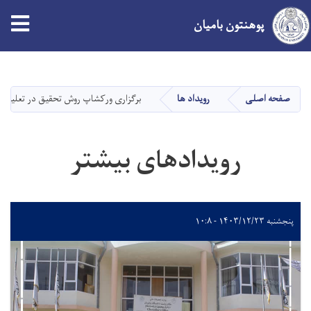
پوهنتون بامیان
Skip
to
main
صفحه اصلی
رویداد ها
برگزاری ورکشاپ روش تحقیق در تعلیم و ت
content
رویدادهای بیشتر
پنجشنبه ۱۴۰۳/۱۲/۲۳ - ۱۰:۸