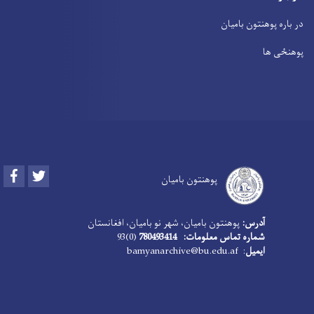
در باره پوهنتون بامیان
پوهنځی ها
Facebook
Twitter
پوهنتون بامیان
آدرس:
پوهنتون بامیان، شهر نو بامیان، افغانستان
شماره تماس معلومات: 780493414
(0)93
ایمیل
: bamyanarchive@bu.edu.af