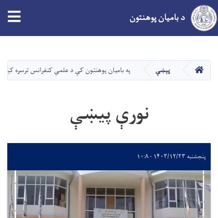
د بامیان پوهنتون
اصلي
منځپانګه
دانګل
کور
پېښې
په بامیان پوهنتون کې د علمي کنفرانس ترسره کېدل
نورې پیښې
پنجشنبه ۱۴۰۳/۱۲/۲۳ - ۱۰:۸