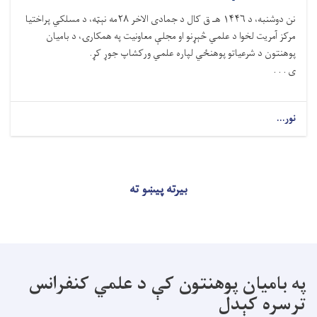
نن دوشنبه، د ۱۴۴۶ هـ ق کال د جمادی الاخر ۲۸مه نېټه، د مسلکي پراختیا
مرکز آمریت لخوا د علمي څېړنو او مجلې معاونیت په همکارۍ، د بامیان
پوهنتون د شرعیاتو پوهنځي لپاره علمي ورکشاپ جوړ کړ.
ی . . .
نور...
بیرته پیښو ته
په بامیان پوهنتون کې د علمي کنفرانس
ترسره کېدل