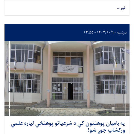
نور...
دوشنبه ۱۴۰۳/۱۰/۱۰ - ۱۳:۵۵
په بامیان پوهنتون کې د شرعیاتو پوهنځي لپاره علمي
ورکشاپ جوړ شو!