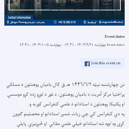
Event dates
Event dates
چهارشنبه ۱۴۰۳/۹/۲۱ - ۱۳:۳۱
-
چهارشنبه ۱۴۰۳/۱۰/۵ - ۱۳:۳۱
Join this event on
نن چهارشنبه نېټه ۱۴۴۶/۶/۹ هـ ق کال بامیان پوهنتون د مسلکي
پراختیا مرکز آمریت د بامیان پوهنتون، د غور د لوړو زده کړو موسسې
او پکتیکا پوهنتون د استادانو د علمي کنفرانس کوربه و.
په دې کنفرانس کې چې زیات شمېر استادانو او محصلینو ګډون
کړی وه اووه تنه استادانو خپلې علمي مقالې او څېړنیزې پایلې