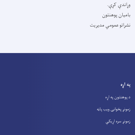
وړاندې کړې.
بامیان پوهنتون
نشراتو عمومي مدیریت
په اړه
د پوهنتون په اړه
زمونږ پخوانۍ ویب پاڼه
زمونږ سره اړیکې