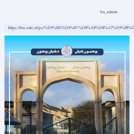
bu_admin
https://bu.edu.af/ps/%D9%BE%D9%87-%D8%A8%D8%A7%