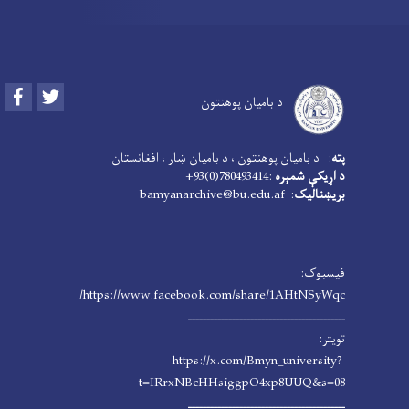
Facebook
Twitter
د بامیان پوهنتون
پته
: د بامیان پوهنتون ، د بامیان ښار ، افغانستان
د اړیکې شمېره
:780493414(0)93+
بریښنالیک
: bamyanarchive@bu.edu.af
فیسبوک:
https://www.facebook.com/share/1AHtNSyWqc/
ـــــــــــــــــــــــــــــــــــــــــــ
تویتر:
https://x.com/Bmyn_university?
t=IRrxNBcHHsiggpO4xp8UUQ&s=08
ـــــــــــــــــــــــــــــــــــــــــــ