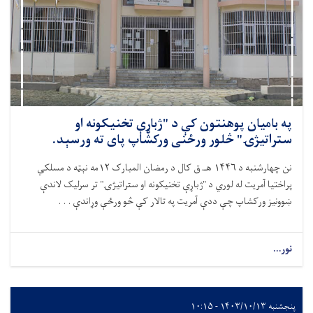
په بامیان پوهنتون کې د "ژباړې تخنیکونه او
ستراتیژۍ" څلور ورځنی ورکشاپ پای ته ورسېد.
نن چهارشنبه د ۱۴۴۶ هـ.ق کال د رمضان المبارک ۱۲مه نېټه د مسلکي
پراختیا آمریت له لوري د "ژباړې تخنیکونه او ستراتیژۍ" تر سرلیک لاندې
ښوونیز ورکشاپ چې ددې آمریت په تالار کې څو ورځې وړاندې . . .
نور...
پنجشنبه ۱۴۰۳/۱۰/۱۳ - ۱۰:۱۵