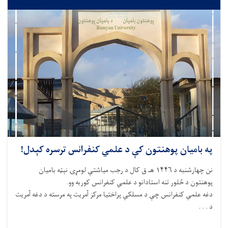
په بامیان پوهنتون کې د علمي کنفرانس ترسره کېدل!
نن چهارشنبه د ۱۴۴۶ هـ ق کال د رجب میاشتې لومړۍ نېټه بامیان
پوهنتون د څلور تنه استادانو د علمي کنفرانس کوربه وو.
دغه علمي کنفرانس چې د مسلکي پراختیا مرکز آمریت په مرسته د دغه آمریت
د . . .