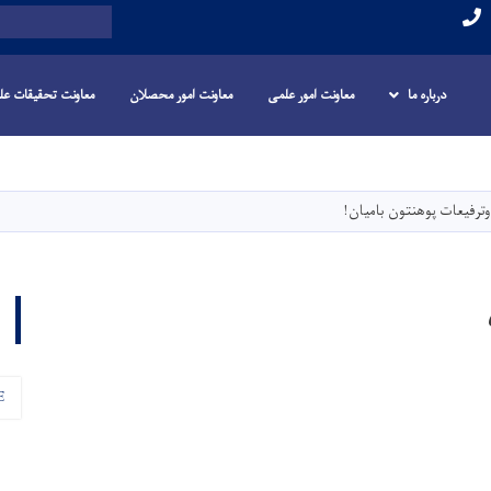
Search
درباره ما
معاونت امور علمی
معاونت امور محصلان
معاونت تحقیقات عل
Skip
to
main
وترفیعات پوهنتون بامیان!
content
E