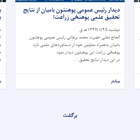
دیدار رئیس عمومی پوهنتون بامیان از نتایج
ب
تحقیق علمی پوهنځی زراعت!
ب
دوشنبه ۱۴۴۷/۱/۲۵هـ ق
شنب
الحاج مفتی حضرت محمد برهانی رئیس عمومی پوهنتون
ا
بامیان به‌همراه معاونین خود از دستاوردهای علمی تازه
م
پوهنځی زراعت این پوهنتون دیدار نمود.
ج
در این دیدار نتایج تحقیق. . .
د
بیشتر
ب
برگشت