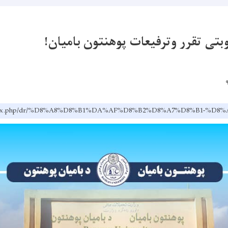
بتی تقرر وترفیعات پوهنتون بامیان!
.af/index.php/dr/%D8%A8%D8%B1%DA%AF%D8%B2%D8%A7%D8