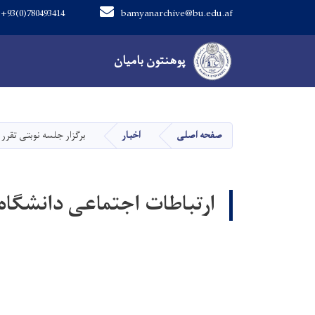
+93(0)780493414
bamyanarchive@bu.edu.af
Main navigation
پوهنتون بامیان
پوهنتون بامیان
صفحه اصلی
اخبار
برگزار جلسه نوبتی تقرر 
ارتباطات اجتماعی دانشگاه