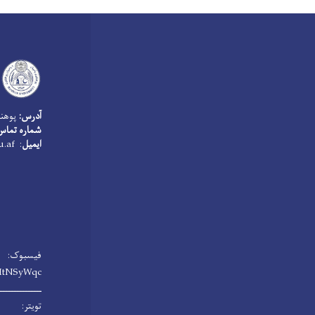
آدرس:
پوهنت
شماره تماس معل
ایمیل
: bamyanarchive@bu.edu.af
فیسبوک:
HtNSyWqc/
ـــــــــــــــ
تویتر: