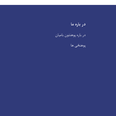
در باره ما
در باره پوهنتون بامیان
پوهنځی ها