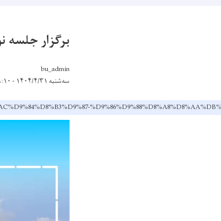
برگزار جلسه نو
bu_admin
سه‌شنبه ۱۴۰۴/۴/۳۱ - ۹:۱۰
%B1-%D8%AC%D9%84%D8%B3%D9%87-%D9%86%D9%88%D8%A8%D8%