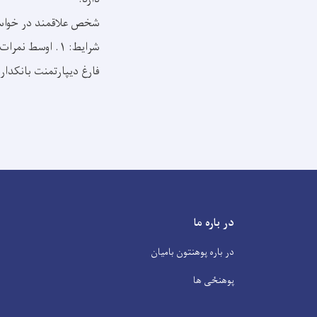
شخص علاقمند در خواستی خویش را ضم 
شرایط: ۱. اوسط نمرات حداقل ۷۵٪ ۲. ترانسکريپت نمرات بیشتر از دو چانس نداشته باشد.
فارغ دیپارتمنت بانکدار
در باره ما
در باره پوهنتون بامیان
پوهنځی ها