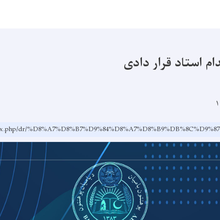
ام استاد قرار دادی
.af/index.php/dr/%D8%A7%D8%B7%D9%84%D8%A7%D8%B9%DB%