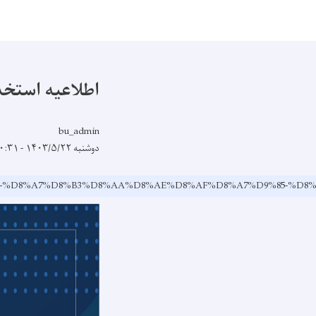
اطلاعیه استخد
bu_admin
دوشنبه ۱۴۰۳/۵/۲۲ - ۱۰:۳۱
8C%D9%87-%D8%A7%D8%B3%D8%AA%D8%AE%D8%AF%D8%A7%D9%85