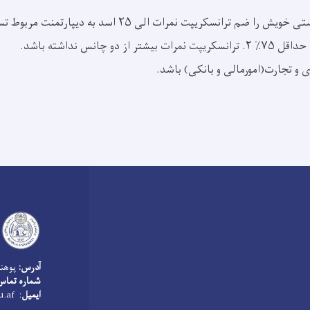
ترانسکريپت نمرات الی ۲۵ اسد به دیپارتمنت مربوط تسلیم نماید.
ی و تجارت(امورمالی و بانکی) باشد.
آدرس:
پوهنت
شماره تماس معل
ایمیل
: bamyanarchive@bu.edu.af