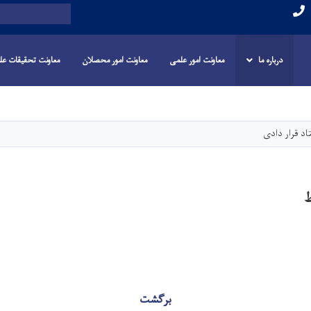
Search
درباره ما
معاونت امور علمی
معاونت امور محصلان
معاونت تحقیقات عل
Skip
to
main
اد قرار دادی
content
برگشت