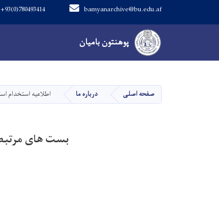
+93(0)780493414
bamyanarchive@bu.edu.af
Main navigation
پوهنتون بامیان
پوهنتون بامیان
صفحه اصلی
درباره ما
اطلاعیه استخدام است
بست های مرتبط