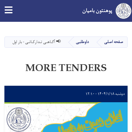
پوهنتون بامیان
Skip
to
main
صفحه اصلی
داوطلبی
📢 آگـاهـی تـدارکـاتـی - بار اول
content
MORE TENDERS
دوشنبه ۱۴۰۴/۱/۱۸ - ۱۲:۱۰