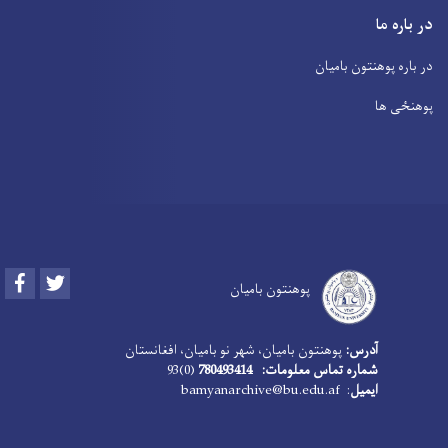
در باره ما
در باره پوهنتون بامیان
پوهنځی ها
Facebook
Twitter
پوهنتون بامیان
آدرس:
پوهنتون بامیان، شهر نو بامیان، افغانستان
شماره تماس معلومات: 780493414
(0)93
ایمیل
: bamyanarchive@bu.edu.af