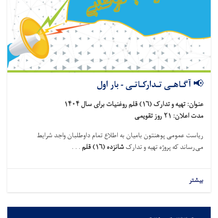
📢 آگـاهـی تـدارکـاتـی - بار اول
عنوان: تهیه و تدارک (۱۶) قلم روغنیات برای سال ۱۴۰۴
مدت اعلان: ۲۱ روز تقویمی
ریاست عمومی پوهنتون بامیان به اطلاع تمام داوطلبان واجد شرایط
می‌رساند که پروژه تهیه و تدارک
شانزده (۱۶) قلم
. . .
بیشتر