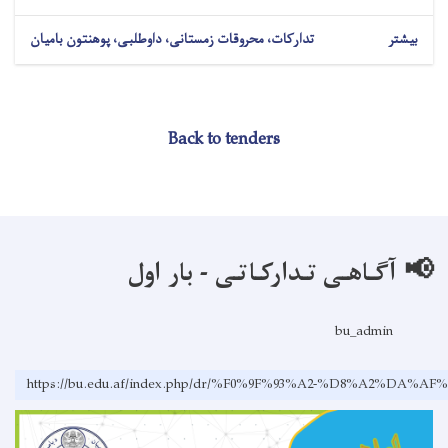
بیشتر
تدارکات، محروقات زمستانی، داوطلبی، پوهنتون بامیان
Back to tenders
📢 آگـاهـی تـدارکـاتـی - بار اول
bu_admin
https://bu.edu.af/index.php/dr/%F0%9F%93%A2-%D8%