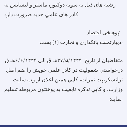
رشته های ذيل به سويه دوکتور، ماستر و لیسانس به
کادر های علمي جديد ضرورت دارد.
پوهنځی اقتصاد:
ديپارتمنت بانکداری و تجارت (۱) بست،
متقاضيان از تاریخ ۲۷/۵/۱۴۴۴هـ ق الی ۶/۶/۱۴۴۴هـ ق
درخواستي شموليت در کادر علمي خويش را ضم اصل
ترانسکريپت نمرات، کاپي همين اعلان از وب سايت
وزارت، و کاپي تذکره تابعيت به پوهنتون مربوطه تسليم
نمايند.