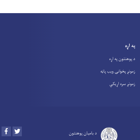
په اړه
د پوهنتون په اړه
زمونږ پخوانۍ ویب پاڼه
زمونږ سره اړیکې
Facebook
Twitter
د بامیان پوهنتون