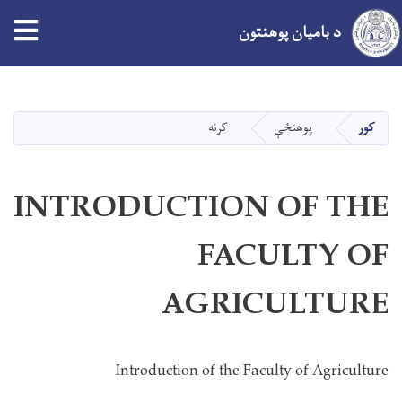
tion
د بامیان پوهنتون
اصلي
منځپانګه
دانګل
کور
پوهنځې
کرنه
INTRODUCTION OF THE
FACULTY OF
AGRICULTURE
Introduction of the Faculty of Agriculture