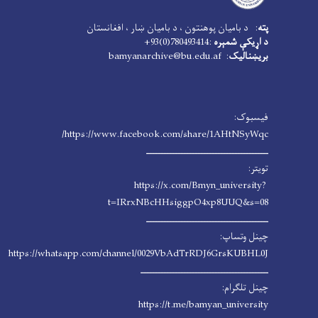
پته
: د بامیان پوهنتون ، د بامیان ښار ، افغانستان
د اړیکې شمېره
:780493414(0)93+
بریښنالیک
: bamyanarchive@bu.edu.af
فیسبوک:
https://www.facebook.com/share/1AHtNSyWqc/
ـــــــــــــــــــــــــــــــــــــــــــ
تویتر:
https://x.com/Bmyn_university?
t=IRrxNBcHHsiggpO4xp8UUQ&s=08
ـــــــــــــــــــــــــــــــــــــــــــ
چینل وتساپ:
https://whatsapp.com/channel/0029VbAdTrRDJ6GrsKUBHL0J
ـــــــــــــــــــــــــــــــــــــــــــــ
چینل تلگرام:
https://t.me/bamyan_university