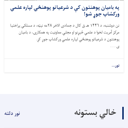
په بامیان پوهنتون کې د شرعیاتو پوهنځي لپاره علمي
ورکشاپ جوړ شو!
نن دوشنبه، د ۱۴۴۶ هـ ق کال د جمادی الاخر ۲۸مه نېټه، د مسلکي پراختیا
مرکز آمریت لخوا د علمي څېړنو او مجلې معاونیت په همکارۍ، د بامیان
پوهنتون د شرعیاتو پوهنځي لپاره علمي ورکشاپ جوړ کړ.
ی . . .
نور...
خالي بستونه
نور دلته