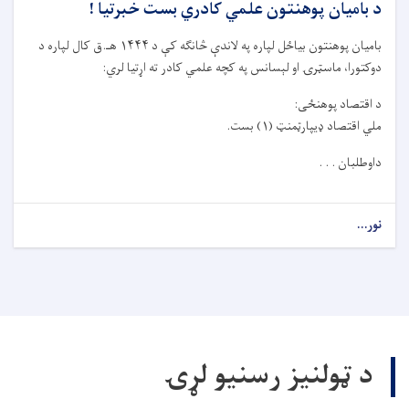
د بامیان پوهنتون علمي کادري بست خبرتیا !
بامیان پوهنتون بیاځل لپاره په لاندې څانګه کې د ۱۴۴۴ هـ.ق کال لپاره د
دوکتورا، ماسټرۍ او لېسانس په کچه علمي کادر ته اړتیا لري:
د اقتصاد پوهنځی:
ملي اقتصاد ډيپارټمنټ (۱) بست.
داوطلبان . . .
نور...
د ټولنیز رسنیو لړۍ