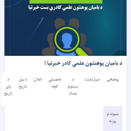
د بامیان پوهنتون علمي کادر خبرتیا !
پوهنځی
ديپارتمنت
د
تحصیلي
اعلان
د پیل
د
بستونو
کچه
تاریخ
پای
تعداد
تاریخ
ښوونه او
روزنه