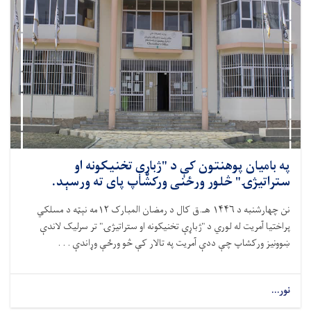
په بامیان پوهنتون کې د "ژباړې تخنیکونه او
ستراتیژۍ" څلور ورځنی ورکشاپ پای ته ورسېد.
نن چهارشنبه د ۱۴۴۶ هـ.ق کال د رمضان المبارک ۱۲مه نېټه د مسلکي
پراختیا آمریت له لوري د "ژباړې تخنیکونه او ستراتیژۍ" تر سرلیک لاندې
ښوونیز ورکشاپ چې ددې آمریت په تالار کې څو ورځې وړاندې . . .
نور...