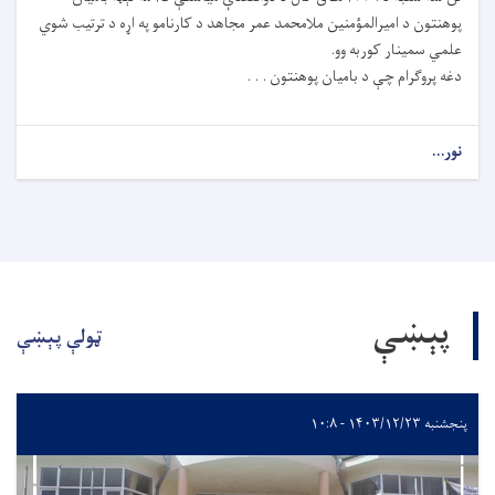
پوهنتون د امیرالمؤمنین ملامحمد عمر مجاهد د کارنامو په اړه د ترتیب شوي
علمي سمینار کوربه وو.
دغه پروګرام چې د بامیان پوهنتون . . .
نور...
پېښې
ټولې پېښې
پنجشنبه ۱۴۰۳/۱۲/۲۳ - ۱۰:۸