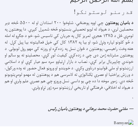
قدرمنو لوستونکو!
د بامیان پوهنتون
چې اووه پوهنځي، شاوخوا ۲۰۰ استادان او له ۵۵۰۰ څخه ډېر
محصلین لري، د هېواد له لویو تحصیلي بنسټونو څخه شمېرل کېږي. دا پوهنتون په
لومړي ځل د ۱۳۷۵ هجري لمریز کال په جریان کې تاسیس شو، خو د جګړو له امله
د څو کلونو لپاره وتړل شو، او بیا په ۱۳۸۲ کال کې خپل فعالیتونه بیا پیل کړل. له
هغه وخت راهیسې، پوهنتون د ځوان نسل په زده‌کړه او روزنه کې مهم رول لوبولی. د
پوهنتون مشرتابه ژمن دی چې د زده‌کړې کیفیت لوړ کړي، محصلینو ته یو سالم او
خوندي چاپېریال برابر کړي، نصاب د بازار اړتیاوو سره سم عیار کړي او د اسلامي
ارزښتونو او ملي قوانینو درناوی وکړي. د خویندو او وروڼو فعال حضور ته وده ورکول،
د ورزش پراختیا او عصري ټکنالوژۍ ته لاسرسی هم د پوهنتون له مهمو لومړیتوبونو
څخه دي. زموږ موخه دا ده چې یو داسې نسل وروزو چې هم عصري علم ولري او هم
د هېواد له اخلاقي، فرهنګي او تاریخي ارزښتونو سره ژور تړاو ولري.
،
مفتي حضرت محمد برهاني د پوهنتون بامیان رئیس