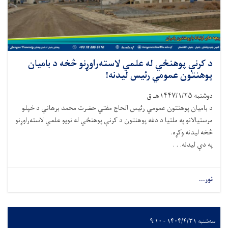
د کرنې پوهنځي له علمي لاسته‌راوړنو څخه د بامیان
پوهنتون عمومي رئیس لیدنه!
دوشنبه ۱۴۴۷/۱/۲۵هـ ق
د بامیان پوهنتون عمومي رئیس الحاج مفتي حضرت محمد برهاني د خپلو
مرستیالانو په ملتیا د دغه پوهنتون د کرنې پوهنځي له نويو علمي لاسته‌راوړنو
څخه لیدنه وکړه.
په دې لیدنه. . .
نور...
سه‌شنبه ۱۴۰۴/۴/۳۱ - ۹:۱۰