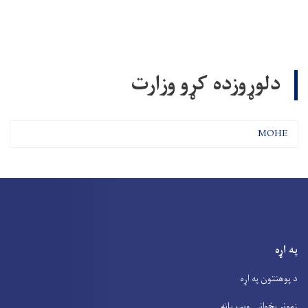
دلوړوزده کړو وزارت
MOHE
په اړه
د پوهنتون په اړه
زمونږ پخوانۍ ویب پاڼه