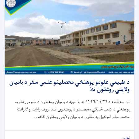
د طبیعي علومو پوهنځي محصلینو علمي سفر د بامیان
ولایتي روغتون ته!
نن سه‌شنبه د ۱۴۴۶/۱۱/۲۹ هـ ق نېټه د بامیان پوهنتون د طبیعي علومو
پوهنځي د کیمیا څانګې محصلینو د پوهندوی عبدالروف راشد او لابرانت
محمد صابر امرخیل په مشرۍ د بامیان ولایتي روغتون څخه . . .
نور...