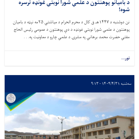
د باميانو پوهنتون د علمي شورا نوبتي غونډه ترسره
شوه!
نن دوشنبه د ۱۴۴۷هـ ق کال د محرم الحرام د مياشتې ۲۵مه نېټه د باميان
پوهنتون د علمي شورا نوبتي غونډه د دې پوهنتون د عمومي رئیس الحاج
مفتي حضرت محمد برهاني په مشرۍ د علمي چارو د معاونيت په. . .
نور...
سه‌شنبه ۱۴۰۴/۴/۳۱ - ۹:۱۳