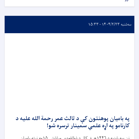
سه‌شنبه ۱۴۰۴/۲/۲۳ - ۱۵:۳۳
په بامیان پوهنتون کې د ثالث عمر رحمة الله علیه د
کارنامو په اړه علمي سمینار ترسره شو!
نن سه شنبه د ۱۴۴۶هـ ق کال د ذوالقعدې میاشتې ۱۵مه نېټه بامیان