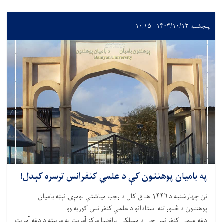
پنجشنبه ۱۴۰۳/۱۰/۱۳ - ۱۰:۱۵
په بامیان پوهنتون کې د علمي کنفرانس ترسره کېدل!
نن چهارشنبه د ۱۴۴۶ هـ ق کال د رجب میاشتې لومړۍ نېټه بامیان
پوهنتون د څلور تنه استادانو د علمي کنفرانس کوربه وو.
دغه علمي کنفرانس چې د مسلکي پراختیا مرکز آمریت په مرسته د دغه آمریت