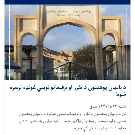
د بامیان پوهنتون د تقرر او ترفیعاتو نوبتي غونډه ترسره
شوه!
شنبه ۱۴۴۷/۱/۲۳ هـ ق
نن د بامیان پوهنتون د تقرر او ترفیعاتو نوبتي غونډه د بامیان پوهنتون
علمي چارو مرستیال پوهنوال ډاکټر احسان‌الحق نیازي په مشرۍ د دې
معاونیت د غونډو په تالار کې جوړه. . .