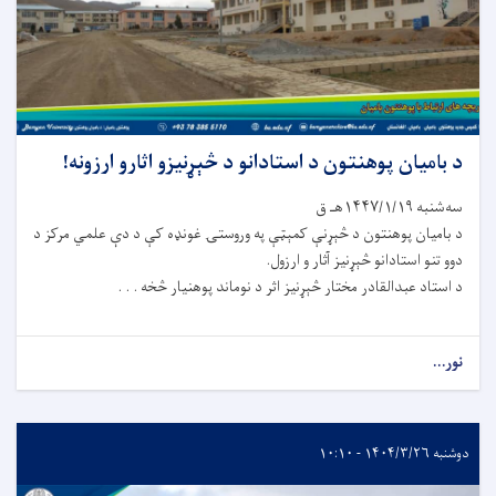
د بامیان پوهنتون د استادانو د څېړنیزو اثارو ارزونه!
سه‌شنبه ۱۴۴۷/۱/۱۹هـ ق
د بامیان پوهنتون د څېړنې کمېټې په وروستۍ غونډه کې د دې علمي مرکز د
دوو تنو استادانو څېړنیز آثار و ارزول.
د استاد عبدالقادر مختار څېړنیز اثر د نوماند پوهنیار څخه . . .
نور...
دوشنبه ۱۴۰۴/۳/۲۶ - ۱۰:۱۰