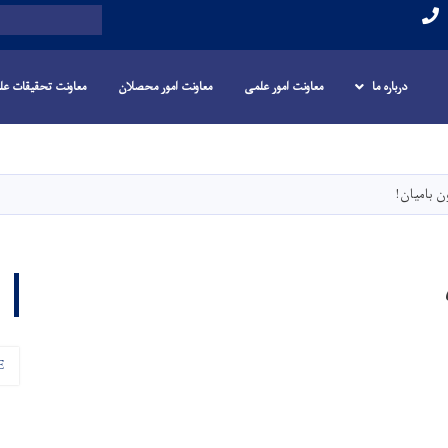
Search
درباره ما
معاونت امور علمی
معاونت امور محصلان
معاونت تحقیقات عل
Skip
to
main
 بامیان!
content
E