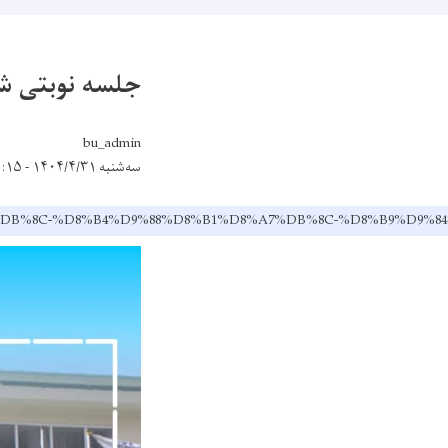
جلسه نوبتی شو
bu_admin
سه‌شنبه ۱۴۰۴/۴/۳۱ - ۹:۱۵
8%AA%DB%8C-%D8%B4%D9%88%D8%B1%D8%A7%DB%8C-%D8%B9%D9