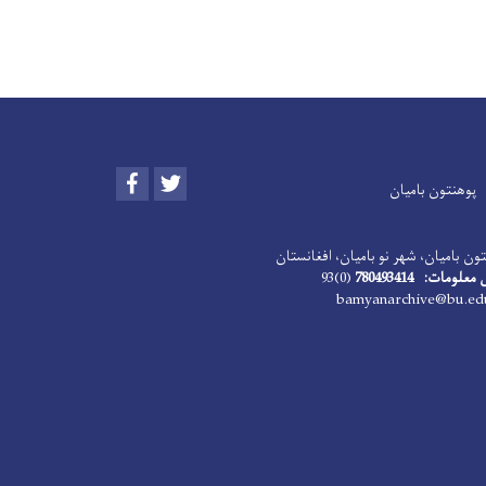
Facebook
Twitter
پوهنتون بامیان
ون بامیان، شهر نو بامیان، افغانستان
ومات: 780493414
(0)93