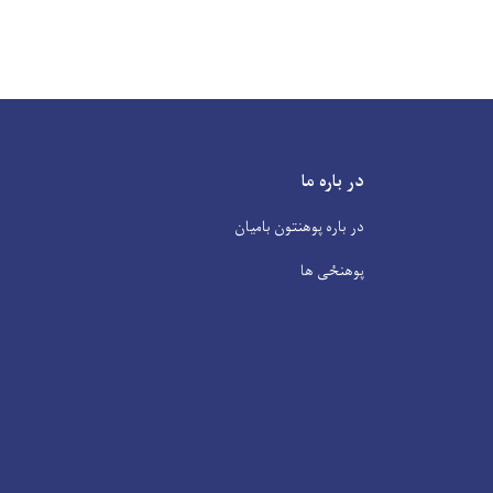
در باره ما
در باره پوهنتون بامیان
پوهنځی ها