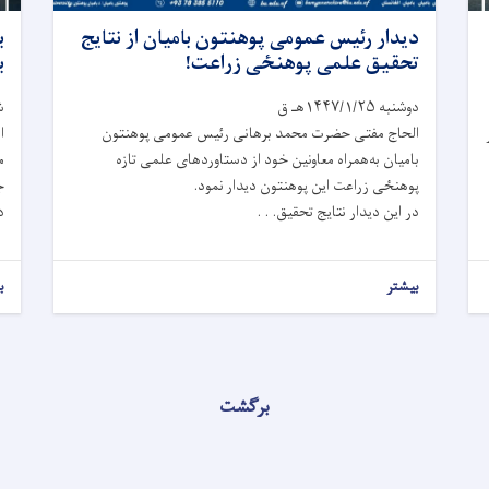
دیدار رئیس عمومی پوهنتون بامیان از نتایج
ب
تحقیق علمی پوهنځی زراعت!
ب
دوشنبه ۱۴۴۷/۱/۲۵هـ ق
شنب
الحاج مفتی حضرت محمد برهانی رئیس عمومی پوهنتون
ا
بامیان به‌همراه معاونین خود از دستاوردهای علمی تازه
م
پوهنځی زراعت این پوهنتون دیدار نمود.
ج
در این دیدار نتایج تحقیق. . .
د
بیشتر
ب
برگشت