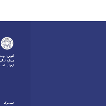
آدرس:
پوهنت
شماره تماس معل
ایمیل
: bamyanarchive@bu.edu.af
فیسبوک: