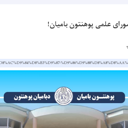
رای علمی پوهنتون بامیان!
af/dr/%D8%AC%D9%84%D8%B3%D9%87-%D9%86%D9%88%D8%A8%D