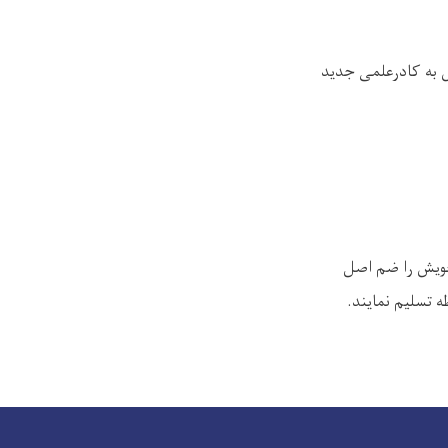
ستر و لیسانس به کادرعلمی جديد
 کادر علمي خويش را ضم اصل
ه تسليم نمايند.