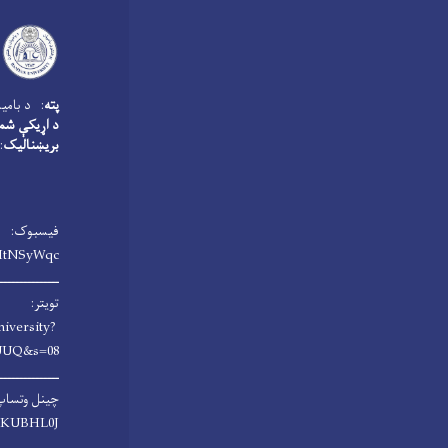
پته
: د بامیا
د اړیکې شم
بریښنالیک
u.edu.af
فیسبوک:
HtNSyWqc/
ـــــــــــــــ
تویتر:
niversity?
UUQ&s=08
ـــــــــــــــ
چینل وتساپ
rsKUBHL0J
ـــــــــــــــ