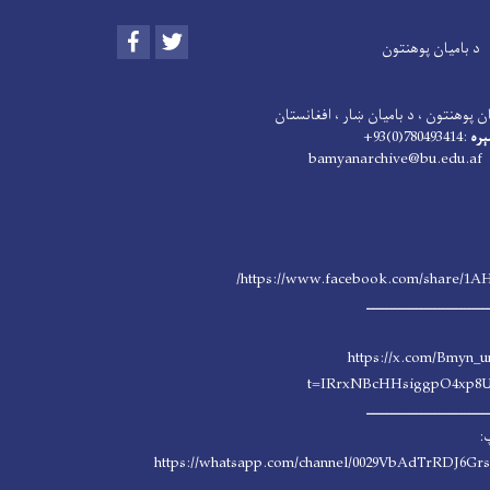
Facebook
Twitter
د بامیان پوهنتون
ن پوهنتون ، د بامیان ښار ، افغانستان
ېره
:780493414(0)93+
: bamyanarchive@b
https://www.facebook.com/share/1A
ــــــــــــــــــــــــــــ
https://x.com/Bmyn_u
t=IRrxNBcHHsiggpO4xp8
ــــــــــــــــــــــــــــ
:
https://whatsapp.com/channel/0029VbAdTrRDJ6G
ــــــــــــــــــــــــــــــ