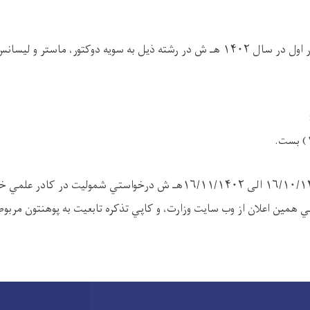
پوهنتون بامیان برای بار اول در سال ۱۴۰۲ هـ ش در رشته ذيل به سويه دوکتور، ما
متقاضيان از تاریخ ۱۶/۱۰/۱۴۰۲ الی ۱۶/۱۱/۱۴۰۲هـ ش درخواستي شموليت در
 همين اعلان از وب سايت وزارت، و کاپي تذکره تابعيت به پوهنتون مربوط