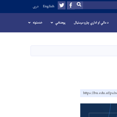
Twitter
Facebook
SEARCH
English
دری
د مالي او اداري چارو مرستیال
پوهنځې
خدمتونه
https://bu.edu.af/ps/