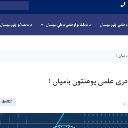
لټون
د علمي چارو مرستيال
د تحقیقاتو او علمي مجلې مرستیال
د محصلانو چارو مرستیال
اصلي
منځپانګه
دانګل
امیان !
ری علمی پوهنتون بامیان !
node/526