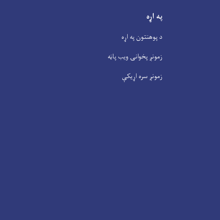
په اړه
د پوهنتون په اړه
زمونږ پخوانۍ ویب پاڼه
زمونږ سره اړیکې