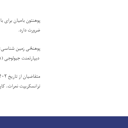
ضرورت دارد.
پوهنځی زمین شناسی:
ديپارتمنت جیولوجی (۱) بست.
ترانسکريپت نمرات، کاپي