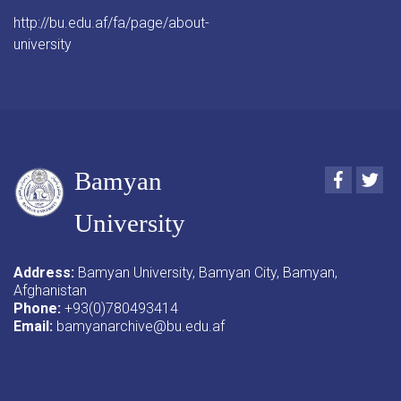
http://bu.edu.af/fa/page/about-
university
Bamyan
Faceboo
Twi
University
Address:
Bamyan University, Bamyan City, Bamyan,
Afghanistan
Phone:
+93(0)780493414
Email:
bamyanarchive@bu.edu.af