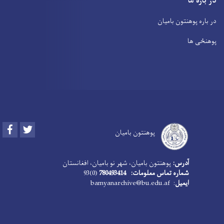
در باره ما
در باره پوهنتون بامیان
پوهنځی ها
Facebook
Twitter
پوهنتون بامیان
آدرس:
پوهنتون بامیان، شهر نو بامیان، افغانستان
شماره تماس معلومات: 780493414
(0)93
ایمیل
: bamyanarchive@bu.edu.af