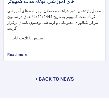
های آموزشی کوتاه مدت کمپیوتر
محفل یازدهمین دور فراغت محصلان از برنامه های آموزشی
کوتاه مدت کمپیوتر به تاریخ 22/11/1444 هـ ق در سالون
مرکز تکنالوژی معلوماتی و ارتباطی پوهنتون بامیان برگزار
گردید.
مجلس با تلاوت آیات. . .
Read more
about
محفل
یازدهمین
دور
فراغت
BACK TO NEWS
محصلان
از
برنامه
های
آموزشی
کوتاه
مدت