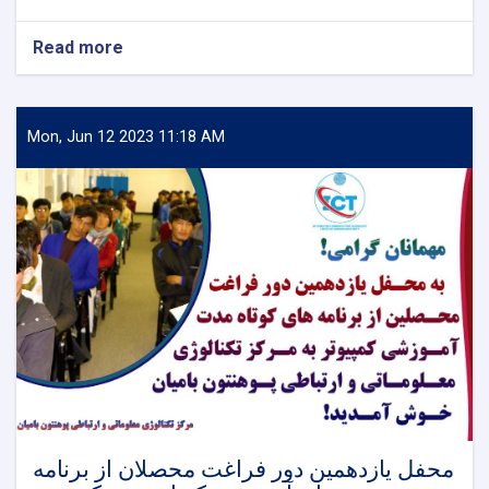
Read more
about
کمک
بیش
از
۱۰۰
Mon, Jun 12 2023 11:18 AM
اصله
نهال
توسط
یک
تن
محصل
در
پوهنتون
بامیان.
محفل یازدهمین دور فراغت محصلان از برنامه