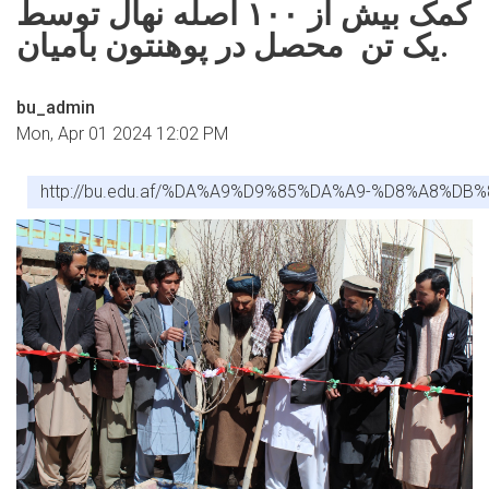
کمک بیش از ۱۰۰ اصله نهال توسط
کمپیوتر
یک تن محصل در پوهنتون بامیان.
bu_admin
Mon, Apr 01 2024 12:02 PM
http://bu.edu.af/%DA%A9%D9%85%DA%A9-%D8%A