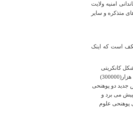
انی امنیه ولایت
ای متذکره و سایر
م­کف است که اینک
ی در دو طبقه به شکل کانکریتی
توسط تیم پی. آر. تی یا برنامه بازسازی ولایتی نیوزیلاندی ها که بالغ بر سه صد هزار(300000)
س جدید دو پوهنحی
پیش می برد و
ی پوهنحی علوم