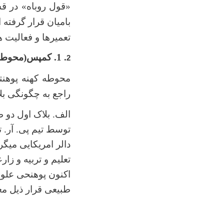
«قول روباه» در ق
بامیان قرار گرفته
تعمیرها و فعالیت ه
. 1. کمپس(محوطه) کهنه پوهنتون بامیان
2
محوطه کهنه پوهنتو
راجع به چگونگی بل
دالر امریکایی میگر
تعلیم و تربیه و زا
اکنون پوهنحی علوم
طبیعی قرار ذیل مع