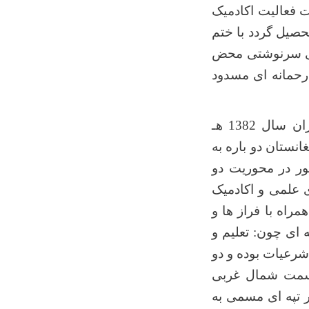
 فعالیت اکادمیک
تحصیل گردد با ختم
 بی سرنوشتی محض
میان تا سال 1383 هـ به شکل بی رحمانه ای مسدود
پوهنتون بامیان با سپری کردن فضای تلخ و تاریک برای بار دوم در ماه میزان سال 1382 هـ
ستان دو باره به
تحان کانکور در محوریت دو
ی علمی و اکادمیک
راه با فراز ها و
 ای چون: تعلیم و
شرعیات بوده و دو
قسمت شمال غربی
ر تپه ای مسمی به