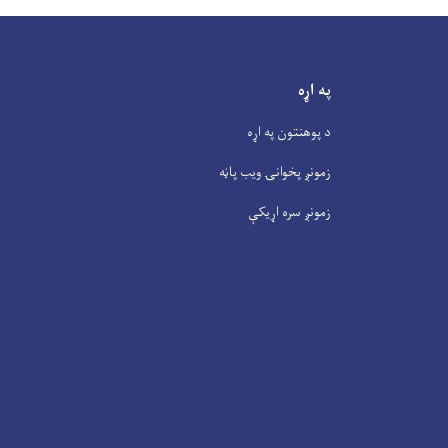
په اړه
د پوهنتون په اړه
زمونږ پخوانۍ ویب پاڼه
زمونږ سره اړیکې