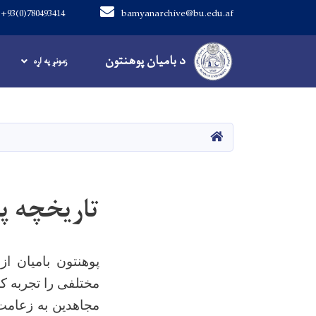
+93(0)780493414
bamyanarchive@bu.edu.af
Main navigation
د بامیان پوهنتون
د بامیان پوهنتون
زمونږ په اړه
کور
تاریخچه پو
پوهنتون بامیان ا
مجاهدین به زعامت 