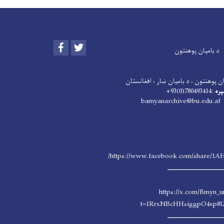
Facebook
Twitter
د بامیان پوهنتون
ن پوهنتون ، د بامیان ښار ، افغانستان
ېره
:780493414(0)93+
: bamyanarchive@b
https://www.facebook.com/share/1A
ــــــــــــــــــــــــــــ
https://x.com/Bmyn_u
t=IRrxNBcHHsiggpO4xp8
ــــــــــــــــــــــــــــ