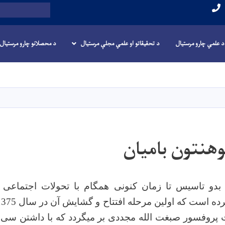
لټون
د علمي چارو مرستيال
د تحقیقاتو او علمي مجلې مرستیال
د محصلانو چارو مرستیال
اصلي
منځپانګه
دانګل
هنتون بامیان
ز بدو تاسیس تا زمان کنونی همگام با تحولات اجتماع
پروفسور صبغت الله مجددی بر می­گردد که با داشتن سی 