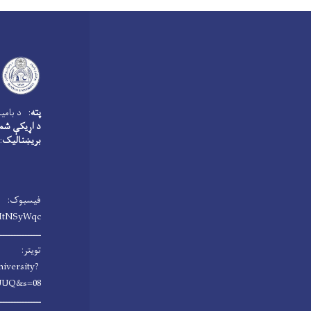
پته
: د بامیا
د اړیکې شم
بریښنالیک
u.edu.af
فیسبوک:
HtNSyWqc/
ـــــــــــــــ
تویتر:
niversity?
UUQ&s=08
ـــــــــــــــ