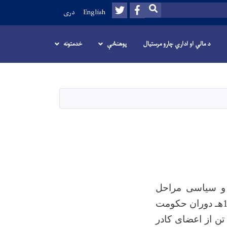
Twitter
Facebook
SEARCH
English
دری
د مالي او اداري چارو مرستیال
پوهنځې
خدمتونه
ی و سیاسی مراحل
مختلفی را تجربه کرده است که اولین مرحله افتتاح و گشایش آن در سال 1375هـ دوران حکومت
تن از اعضای کادر