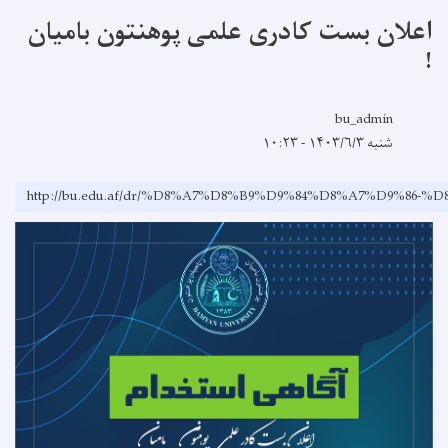
اعلان بست کادری علمی پوهنتون بامیان
!
bu_admin
شنبه ۱۴۰۳/۶/۳ - ۱۰:۲۳
http://bu.edu.af/dr/%D8%A7%D8%B9%D9%84%D8%A7%D9