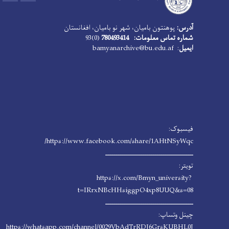
آدرس:
پوهنتون بامیان، شهر نو بامیان، افغانستان
شماره تماس معلومات: 780493414
(0)93
ایمیل
: bamyanarchive@bu.edu.af
فیسبوک:
https://www.facebook.com/share/1AHtNSyWqc/
ـــــــــــــــــــــــــــــــــــــــــــ
تویتر:
https://x.com/Bmyn_university?
t=IRrxNBcHHsiggpO4xp8UUQ&s=08
ـــــــــــــــــــــــــــــــــــــــــــ
چینل وتساپ:
https://whatsapp.com/channel/0029VbAdTrRDJ6GrsKUBHL0J