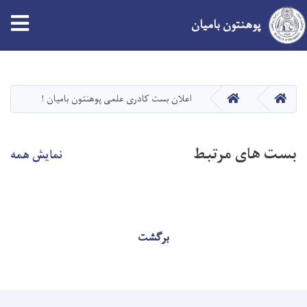
پوهنتون بامیان
Skip
to
main
صفحه اصلی
صفحه اصلی
اعلان بست کادری علمی پوهنتون بامیان !
content
بست های مرتبط
نمایش همه
برگشت