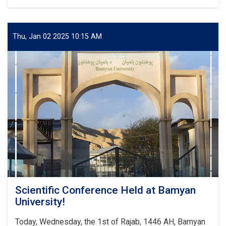
پایان
ورکشاپ
چهار
روزه
Thu, Jan 02 2025 10:15 AM
«تکنیک‌ها
و
استراتیژی‌های
ترجمه»
در
پوهنتون
بامیان
Scientific Conference Held at Bamyan
University!
Today, Wednesday, the 1st of Rajab, 1446 AH, Bamyan