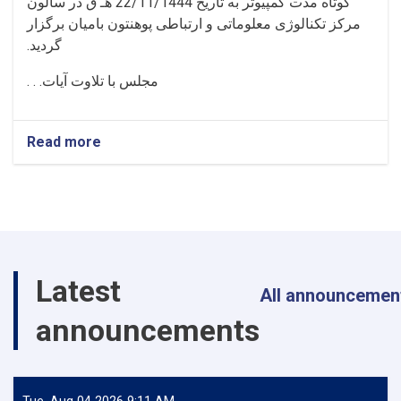
کوتاه مدت کمپیوتر به تاریخ 22/11/1444 هـ ق در سالون
مرکز تکنالوژی معلوماتی و ارتباطی پوهنتون بامیان برگزار
گردید.
مجلس با تلاوت آیات. . .
Read more
about
محفل
یازدهمین
دور
فراغت
محصلان
از
برنامه
Latest
های
All announcemen
آموزشی
announcements
کوتاه
مدت
کمپیوتر