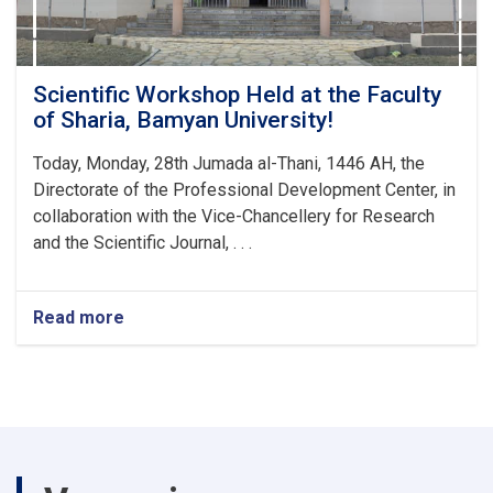
Scientific Workshop Held at the Faculty
of Sharia, Bamyan University!
Today, Monday, 28th Jumada al-Thani, 1446 AH, the
Directorate of the Professional Development Center, in
collaboration with the Vice-Chancellery for Research
and the Scientific Journal, . . .
Read more
about
Scientific
Workshop
Held
at
the
Faculty
of