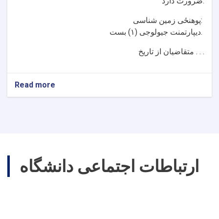
ضرورت دارد.
پوهنځی زمین شناسی:
ديپارتمنت جیولوجی (۱) بست.
متقاضيان از تاریخ . . .
Read more
about
اعلان
بست
کادری
علمی
پوهنتون
بامیان
!
ارتباطات اجتماعی دانشگاه