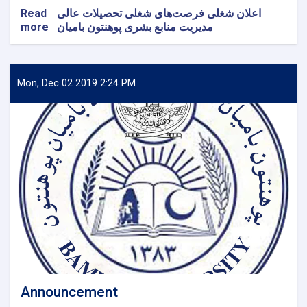
Read
اعلان شغلی فرصت‌های شغلی تحصیلات عالی
more
about
مدیریت منابع بشری پوهنتون بامیان
پوهنتون
بامیان
استخدام
می
Mon, Dec 02 2019 2:24 PM
کند
Announcement