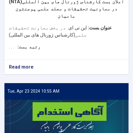
)
NTA
اعلان بست کارشناس ژورنال های بین المللی(
در معاونیت تحقیقات و مجله علمی پوهنتون
بامیان
عنوان بست:
این تی ای
در بخش معاونت تحقیقات
علمی
(کارشناس ژورنال های بین المللی)
. . .
رتبه بست:
Read more
about
اعلان
بست
کارشناس
ژورنال
Tue, Apr 23 2024 10:55 AM
های
بین
المللی
(NTA)
در
معاونیت
تحقیقات