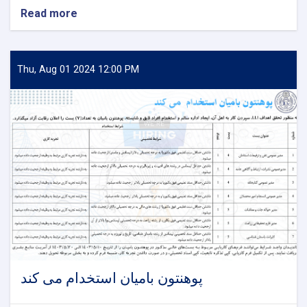
Read more
about
اطلاعیه
شروع
دروس
سمیستر
Thu, Aug 01 2024 12:00 PM
خزانی
سال
۱۴۰۵هـ
ش!
د
۱۴۰۵
هـ
ش
کال
خزاني
سمیستر
د
درسونو
د
پیل
پوهنتون بامیان استخدام می کند
خبرتیا!