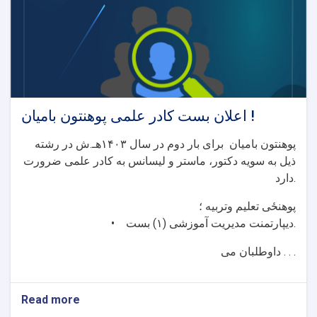
و
مجله
علمی
اعلان بست کادر علمی پوهنتون بامیان !
پوهنتون بامیان برای بار دوم در سال ۱۴۰۳هـ.ش در رشته
ذيل به سويه دکتور، ماستر و لیسانس به کادر علمی ضرورت
دارد.
پوهنځی تعلیم وتربیه ؛
• ديپارتمنت مدیریت آموزشی (۱) بست.
داوطلبان می . . .
Read more
about
اعلان