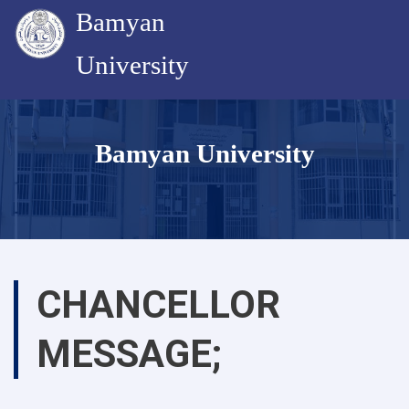
Bamyan
University
Skip
to
Bamyan University
main
content
CHANCELLOR
MESSAGE;